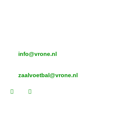
Oeverzegge 1, Oudkarspel
Adres Zaalvoetbal
Beverplein 2
Sint Pancras
E-mailadres veldvoetbal
info@vrone.nl
E-mailadres zaalvoetbal
zaalvoetbal@vrone.nl
Laatste nieuws
Lees dit vóór je eerste vrijwilligersdienst