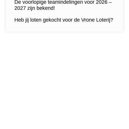
De voorlopige teamindelingen voor 2026 –
2027 zijn bekend!
Heb jij loten gekocht voor de Vrone Loterij?
Contactgegevens
Tijdelijk adres Veldvoetbal
Vrone
Boeterslaan 1-B, Sint Pancras
Tijdelijk adres Veldvoetbal
DTS