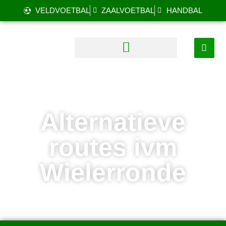
VELDVOETBAL
ZAALVOETBAL
HANDBAL
Alternatieve
routes ivm
Wielerronde