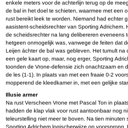
enkele meters voor de achterlijn terug op de meege
de bal in het doel te schieten, waarmee met een o
rust bereikt leek te worden. Niemand had echter 
aasistent-scheidsrechter van Sporting Adrichem. Hi
de scheidsrechter na lang delibereren eveneens te
hetgeen onmogelijk was, vanwege de feiten dat de
Leijen áchter de bal was gebleven. Het tumult na 
een gele kaart op, maar, nog erger, Sporting Adric
toonden de Vrone-defensie zich onachtzaam en de
de les (1-1). In plaats van met een fraaie 0-2 voo
mopperend de kleedkamer in, met een gelijke sta
Illusie armer
Na rust Verscheen Vrone met Pascal Ton in plaats
hadden de klap vlak voor rust aantoonbaar nog n
teleurstelling niet meer te boven. Na tien minuten
Sporting Adrichem logischerwijze op voorsprong. 