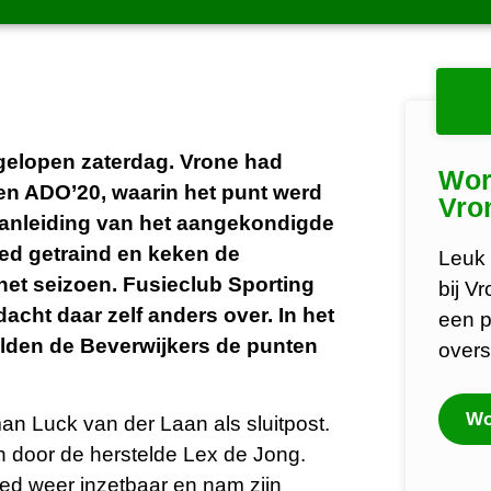
elopen zaterdag. Vrone had
Wor
gen ADO’20, waarin het punt werd
Vro
anleiding van het aangekondigde
oed getraind en keken de
Leuk 
het seizoen. Fusieclub Sporting
bij V
cht daar zelf anders over. In het
een p
elden de Beverwijkers de punten
overs
Wo
an Luck van der Laan als sluitpost.
 door de herstelde Lex de Jong.
ed weer inzetbaar en nam zijn