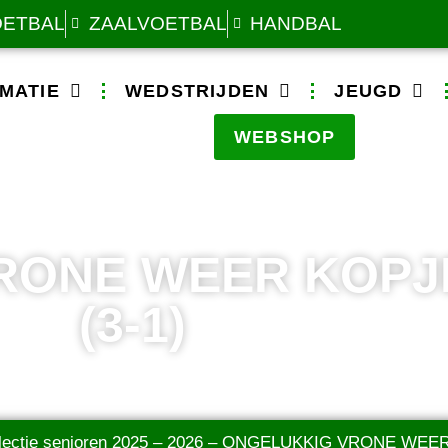
OETBAL
ZAALVOETBAL
HANDBAL
MATIE
WEDSTRIJDEN
JEUGD
WEBSHOP
RONE WEER KOPJ
(3-1)
ectie senioren 2025 – 2026
–
ONGELUKKIG VRONE WEER 