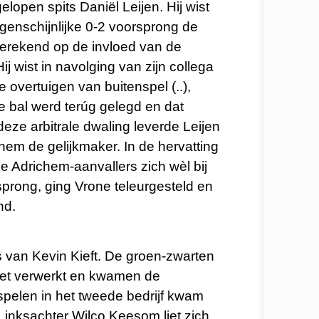
lopen spits Daniël Leijen. Hij wist
genschijnlijke 0-2 voorsprong de
gerekend op de invloed van de
j wist in navolging van zijn collega
 overtuigen van buitenspel (..),
 bal werd terúg gelegd en dat
deze arbitrale dwaling leverde Leijen
hem de gelijkmaker. In de hervatting
 Adrichem-aanvallers zich wèl bij
rsprong, ging Vrone teleurgesteld en
nd.
 van Kevin Kieft. De groen-zwarten
iet verwerkt en kwamen de
 spelen in het tweede bedrijf kwam
Linksachter Wilco Keesom liet zich