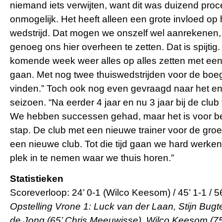
niemand iets verwijten, want dit was duizend proc
onmogelijk. Het heeft alleen een grote invloed op
wedstrijd. Dat mogen we onszelf wel aanrekenen, 
genoeg ons hier overheen te zetten. Dat is spijti
komende week weer alles op alles zetten met een 
gaan. Met nog twee thuiswedstrijden voor de boe
vinden.” Toch ook nog even gevraagd naar het en
seizoen. “Na eerder 4 jaar en nu 3 jaar bij de clu
We hebben successen gehad, maar het is voor bei
stap. De club met een nieuwe trainer voor de groe
een nieuwe club. Tot die tijd gaan we hard werken
plek in te nemen waar we thuis horen.”
Statistieken
Scoreverloop: 24’ 0-1 (Wilco Keesom) / 45’ 1-1 / 56’
Opstelling Vrone 1: Luck van der Laan, Stijn Bug
de Jong (65’ Chris Meeuwisse), Wilco Keesom (75