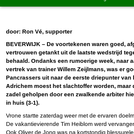
door: Ron V
é, supporter
BEVERWIJK – De voortekenen waren goed, afg
vertrouwen getankt uit de laatste wedstrijd te
behaald. Ondanks een rumoerige week, naar a
vertrek van trainer Willem Zeijlmans, was er g
Pancrassers uit naar de eerste driepunter van 
Adrichem moest het slachtoffer worden, maar da
zadel geholpen door een zwalkende arbiter hi
in huis (3-1).
Vrone startte zaterdag weer met de ervaren doelm
De vakantievierende Tim Heiblom werd vervangen
Ook Oliver de Jong was na kortstondig blessurele