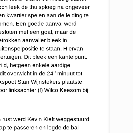
och leek de thuisploeg na ongeveer
en kwartier spelen aan de leiding te
omen. Een goede aanval werd
esloten met een goal, maar de
etrokken aanvaller bleek in
uitenspelpositie te staan. Hiervan
vertuigen. Dit bleek een kantelpunt.
ijd, hetgeen enkele aardige
e
dit overwicht in de 24
minuut tot
nkspoot Stan Wijnstekers plaatste
oor linksachter (!) Wilco Keesom bij
 rust werd Kevin Kieft weggestuurd
nap te passeren en legde de bal