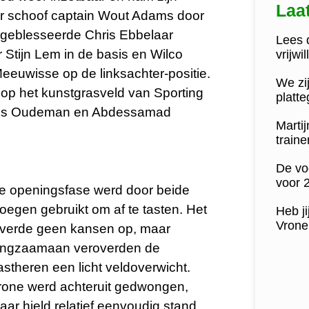
Laa
oor schoof captain Wout Adams door
 geblesseerde Chris Ebbelaar
Lees d
Stijn Lem in de basis en Wilco
vrijwi
eeuwisse op de linksachter-positie.
We zij
 op het kunstgrasveld van Sporting
platt
Guus Oudeman en Abdessamad
Marti
train
De vo
voor 
e openingsfase werd door beide
loegen gebruikt om af te tasten. Het
Heb ji
Vrone 
everde geen kansen op, maar
angzaamaan veroverden de
astheren een licht veldoverwicht.
rone werd achteruit gedwongen,
aar hield relatief eenvoudig stand.