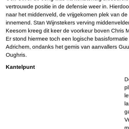
vertrouwde positie in de defensie weer in. Hierd
naar het middenveld, de vrijgekomen plek van de
innemend. Stan Wijnstekers verving middenvelder 
Keesom kreeg dit keer de voorkeur boven Chris M
Er stond hiermee toch een logische basisformatie
Adrichem, ondanks het gemis van aanvallers 
Oughris.
Kantelpunt
D
p
l
l
g
V
m