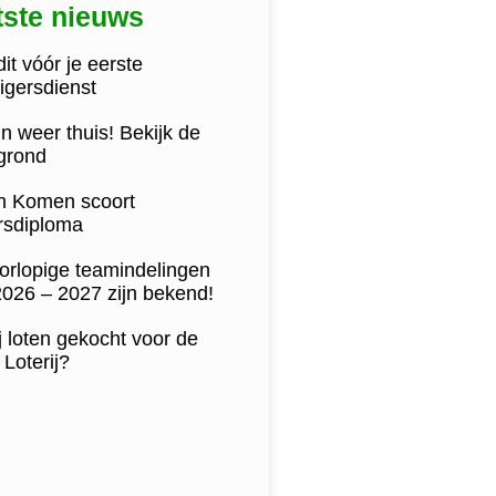
tste nieuws
it vóór je eerste
lligersdienst
n weer thuis! Bekijk de
egrond
jn Komen scoort
ersdiploma
orlopige teamindelingen
2026 – 2027 zijn bekend!
j loten gekocht voor de
Loterij?