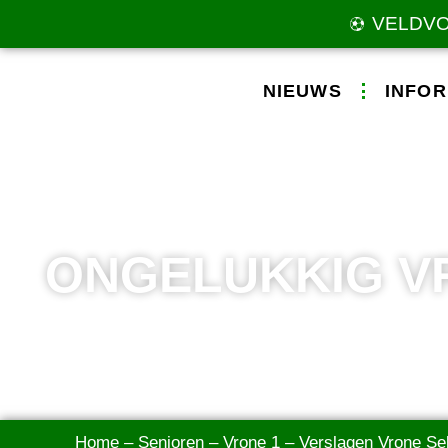
VELDV
NIEUWS
INFOR
ONGELUKKIG V
Home
–
Senioren
–
Vrone 1
–
Verslagen Vrone Sel