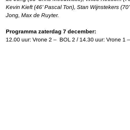
Kevin Kieft (46’ Pascal Ton), Stan Wijnstekers (70’
Jong, Max de Ruyter.
Programma zaterdag 7 december:
12.00 uur: Vrone 2 – BOL 2 / 14.30 uur: Vrone 1
Contactgegevens
Laatste n
Lees dit vóó
Tijdelijk adres Veldvoetbal
vrijwilligers
Vrone
Boeterslaan 1-B, Sint Pancras
We zijn weer
de plattegr