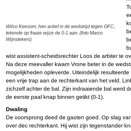
T
e
k
Wilco Keesom, hier actief in de wedstrijd tegen OFC,
b
tekende op fraaie wijze de 0-1 aan. (foto Marco
b
Wijnstekers)
b
wist assistent-scheidsrechter Loos de arbiter te o
Na deze meevaller kwam Vrone beter in de wedstr
mogelijkheden opleverde. Uiteindelijk resulteerde 
een vrije trap aan de rechterkant van het veld. Li
zichzelf achter de bal. Zijn indraaiende bal werd d
de eerste paal knap binnen getikt (0-1).
Dwaling
De voorsprong deed de gasten goed. Op slag van
over dec rechterkant. Hij wist zijn tegenstander k