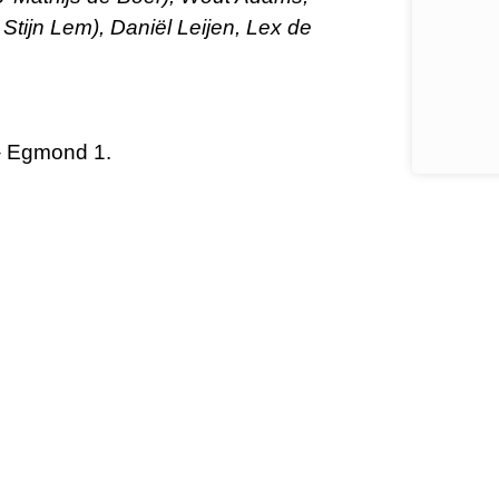
 Stijn Lem), Dani
ël Leijen, Lex de
 – Egmond 1.
ieuws
Vergaderagenda
r je eerste
Kantine
dienst
Bestuurskamer
Kantine De Vork
 thuis! Bekijk
ond