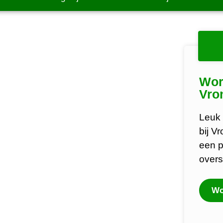
Wor
Vro
Leuk 
bij V
een p
overs
Wo