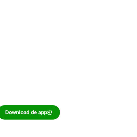
De voetbal-app
Ook je programma,
uitslagen, standen
eenvoudig op je mobiel
bekijken? Dé app voor
amateurvoetballend
Nederland is te downloaden
voor iOS en Android.
Download de app