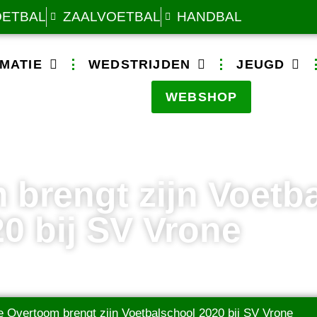
OETBAL
ZAALVOETBAL
HANDBAL
MATIE
WEDSTRIJDEN
JEUGD
WEBSHOP
 brengt zijn Voetb
0 bij SV Vrone
ie Overtoom brengt zijn Voetbalschool 2020 bij SV Vrone