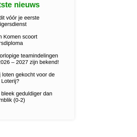
tste nieuws
it vóór je eerste
lligersdienst
jn Komen scoort
ersdiploma
orlopige teamindelingen
2026 – 2027 zijn bekend!
j loten gekocht voor de
Loterij?
 bleek geduldiger dan
blik (0-2)