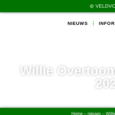
VELDV
NIEUWS
INFOR
Willie Overtoom
202
Home
–
nieuws
–
Will